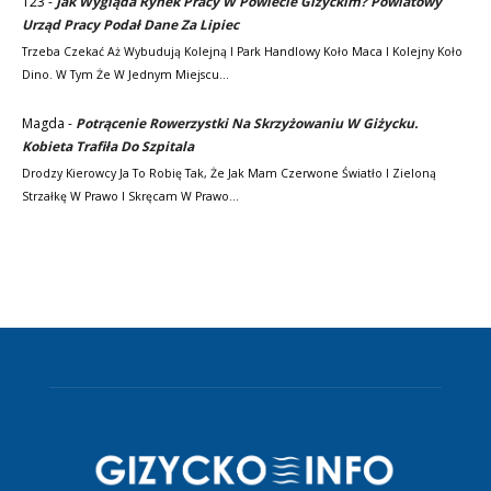
123
-
Jak Wygląda Rynek Pracy W Powiecie Giżyckim? Powiatowy
Urząd Pracy Podał Dane Za Lipiec
Trzeba Czekać Aż Wybudują Kolejną I Park Handlowy Koło Maca I Kolejny Koło
Dino. W Tym Że W Jednym Miejscu…
Magda
-
Potrącenie Rowerzystki Na Skrzyżowaniu W Giżycku.
Kobieta Trafiła Do Szpitala
Drodzy Kierowcy Ja To Robię Tak, Że Jak Mam Czerwone Światło I Zieloną
Strzałkę W Prawo I Skręcam W Prawo…