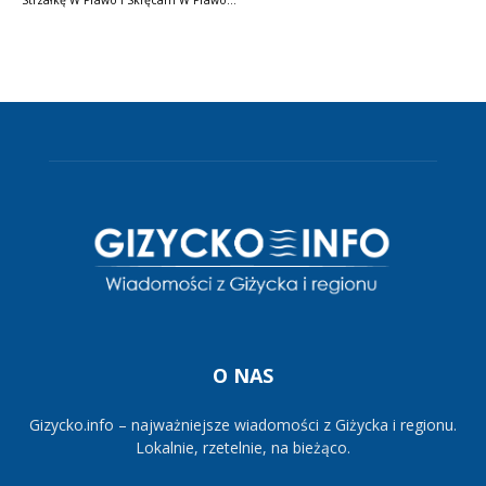
O NAS
Gizycko.info – najważniejsze wiadomości z Giżycka i regionu.
Lokalnie, rzetelnie, na bieżąco.