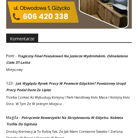
Komentarze
Piotr
-
Tragiczny Finał Poszukiwań Na Jeziorze Wydmińskim. Odnaleziono
Ciało 37-Latka
Miejscowy
123
-
Jak Wygląda Rynek Pracy W Powiecie Giżyckim? Powiatowy Urząd
Pracy Podał Dane Za Lipiec
Trzeba Czekać Aż Wybudują Kolejną I Park Handlowy Koło Maca I Kolejny Koło
Dino. W Tym Że W Jednym Miejscu…
Magda
-
Potrącenie Rowerzystki Na Skrzyżowaniu W Giżycku. Kobieta
Trafiła Do Szpitala
Drodzy Kierowcy Ja To Robię Tak, Że Jak Mam Czerwone Światło I Zieloną
Strzałkę W Prawo I Skręcam W Prawo…