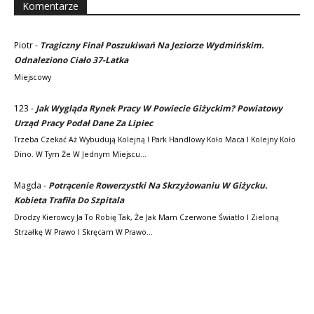
Komentarze
Piotr
-
Tragiczny Finał Poszukiwań Na Jeziorze Wydmińskim.
Odnaleziono Ciało 37-Latka
Miejscowy
123
-
Jak Wygląda Rynek Pracy W Powiecie Giżyckim? Powiatowy
Urząd Pracy Podał Dane Za Lipiec
Trzeba Czekać Aż Wybudują Kolejną I Park Handlowy Koło Maca I Kolejny Koło
Dino. W Tym Że W Jednym Miejscu…
Magda
-
Potrącenie Rowerzystki Na Skrzyżowaniu W Giżycku.
Kobieta Trafiła Do Szpitala
Drodzy Kierowcy Ja To Robię Tak, Że Jak Mam Czerwone Światło I Zieloną
Strzałkę W Prawo I Skręcam W Prawo…