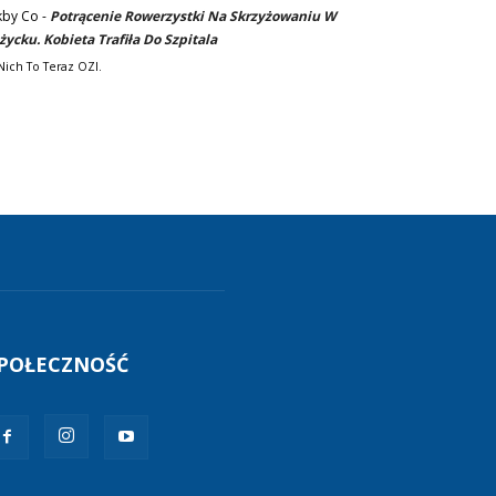
kby Co
-
Potrącenie Rowerzystki Na Skrzyżowaniu W
życku. Kobieta Trafiła Do Szpitala
Nich To Teraz OZI.
POŁECZNOŚĆ