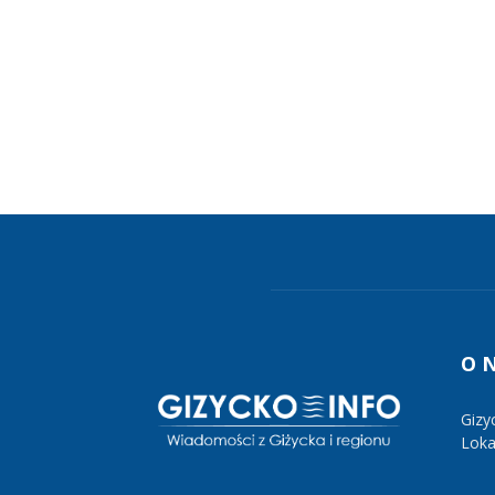
O 
Gizy
Lokal