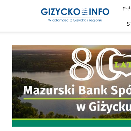
Giżycko.info
piąt
–
wiadomości
z
S
Giżycka,
Giżycka
Gazeta
Internetowa