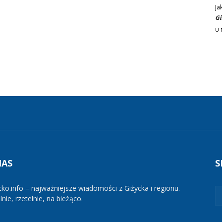
Ja
Gi
U 
NAS
S
cko.info – najważniejsze wiadomości z Giżycka i regionu.
nie, rzetelnie, na bieżąco.