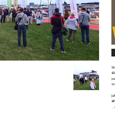
St
Gi
Ja
St
Ja
W 
..