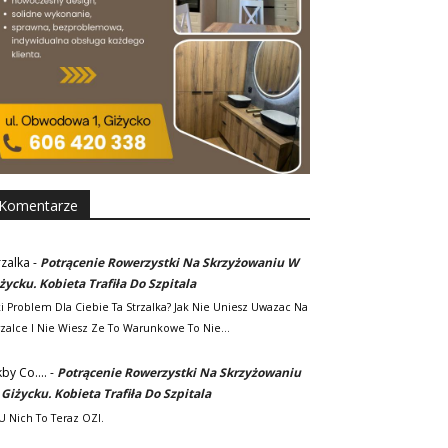
Komentarze
rzalka
-
Potrącenie Rowerzystki Na Skrzyżowaniu W
życku. Kobieta Trafiła Do Szpitala
ki Problem Dla Ciebie Ta Strzalka? Jak Nie Uniesz Uwazac Na
rzalce I Nie Wiesz Ze To Warunkowe To Nie…
kby Co....
-
Potrącenie Rowerzystki Na Skrzyżowaniu
Giżycku. Kobieta Trafiła Do Szpitala
. U Nich To Teraz OZI.