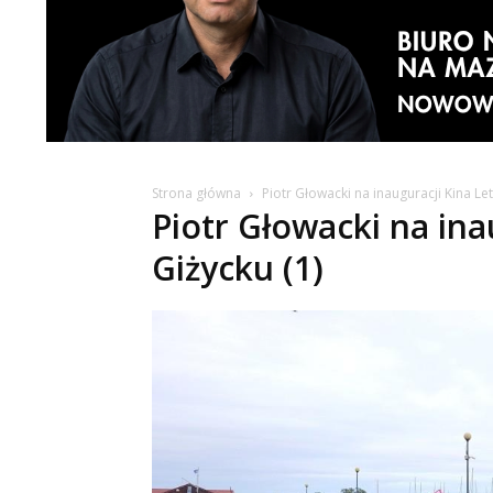
Strona główna
Piotr Głowacki na inauguracji Kina Le
Piotr Głowacki na ina
Giżycku (1)