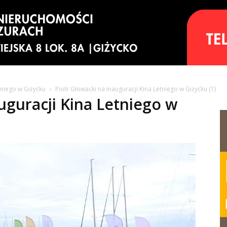
tniego w Giżycku
Piotr Głowacki na inauguracji Kina Letniego w Giżycku (1)
uguracji Kina Letniego w