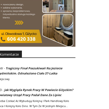
Komentarze
otr
-
Tragiczny Finał Poszukiwań Na Jeziorze
dmińskim. Odnaleziono Ciało 37-Latka
ejscowy
3
-
Jak Wygląda Rynek Pracy W Powiecie Giżyckim?
wiatowy Urząd Pracy Podał Dane Za Lipiec
zeba Czekać Aż Wybudują Kolejną I Park Handlowy Koło
ca I Kolejny Koło Dino. W Tym Że W Jednym Miejscu…