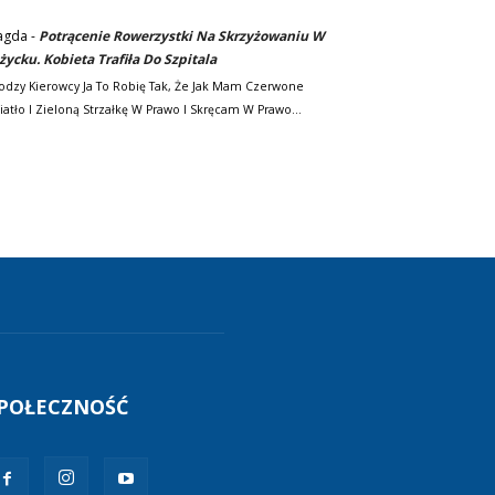
agda
-
Potrącenie Rowerzystki Na Skrzyżowaniu W
życku. Kobieta Trafiła Do Szpitala
odzy Kierowcy Ja To Robię Tak, Że Jak Mam Czerwone
iatło I Zieloną Strzałkę W Prawo I Skręcam W Prawo…
POŁECZNOŚĆ