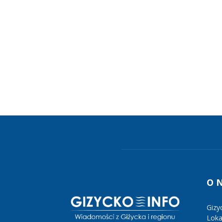
O 
Gizy
Lokal