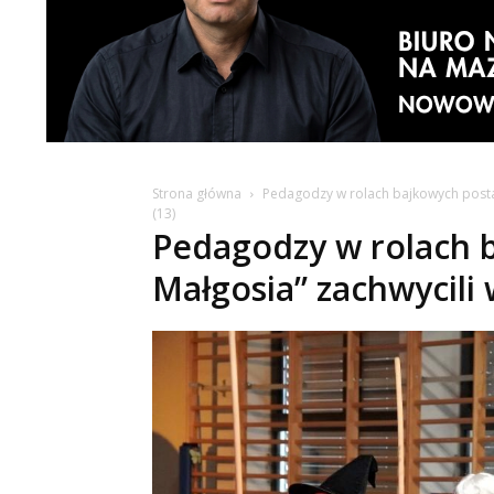
Strona główna
Pedagodzy w rolach bajkowych postac
(13)
Pedagodzy w rolach ba
Małgosia” zachwycili