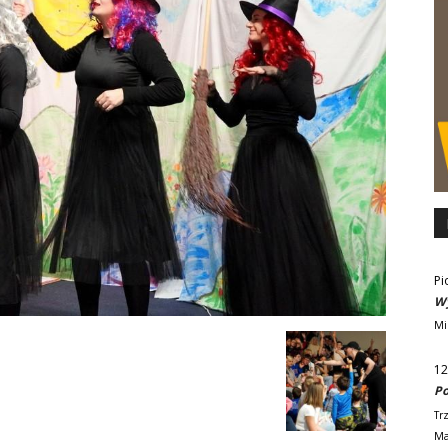
Pi
Wy
Mi
12
Po
Tr
Ma