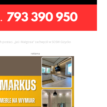
postaci. „Jaś i Małgosia” zachwycili w SOSW Giżycko
reklama