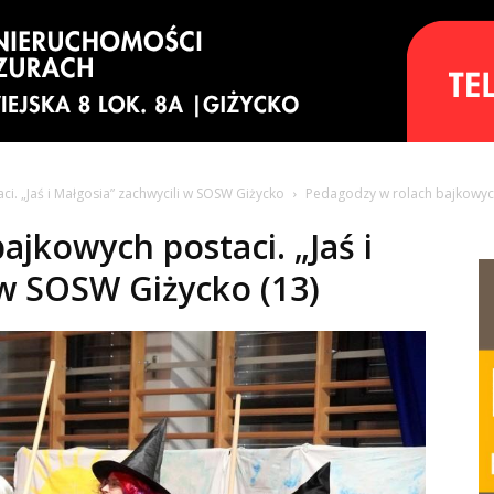
i. „Jaś i Małgosia” zachwycili w SOSW Giżycko
Pedagodzy w rolach bajkowych 
jkowych postaci. „Jaś i
 w SOSW Giżycko (13)