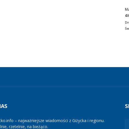
M
Gi
Dr
Św
NAS
S
cko.info – najważniejsze wiadomości z Giżycka i regionu.
nie, rzetelnie, na bieżąco.