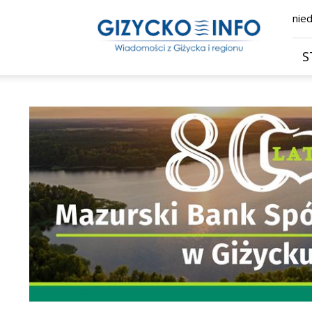
Giżycko.info
nied
–
wiadomości
z
S
Giżycka,
Giżycka
Gazeta
Internetowa