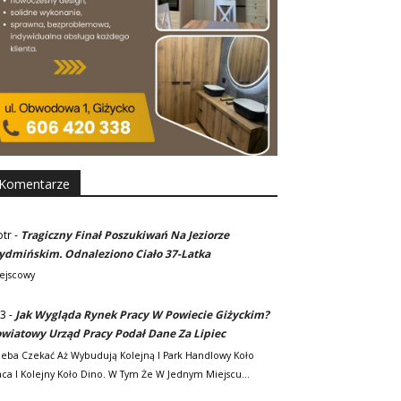
Komentarze
otr
-
Tragiczny Finał Poszukiwań Na Jeziorze
dmińskim. Odnaleziono Ciało 37-Latka
ejscowy
3
-
Jak Wygląda Rynek Pracy W Powiecie Giżyckim?
wiatowy Urząd Pracy Podał Dane Za Lipiec
zeba Czekać Aż Wybudują Kolejną I Park Handlowy Koło
ca I Kolejny Koło Dino. W Tym Że W Jednym Miejscu…