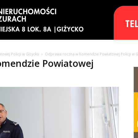
wej Policji w Giżycku
Odprawa roczna w Komendzie Powiatowej Policji w Gi
omendzie Powiatowej