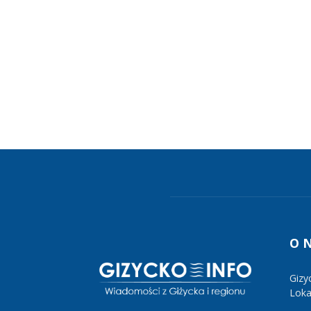
O 
Gizy
Lokal