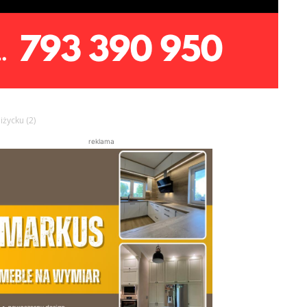
życku (2)
reklama