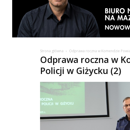
Strona główna
Odprawa roczna w Komendzie Powiato
Odprawa roczna w K
Policji w Giżycku (2)