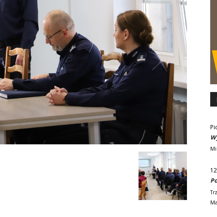
Pi
Wy
Mi
12
Po
Tr
Ma