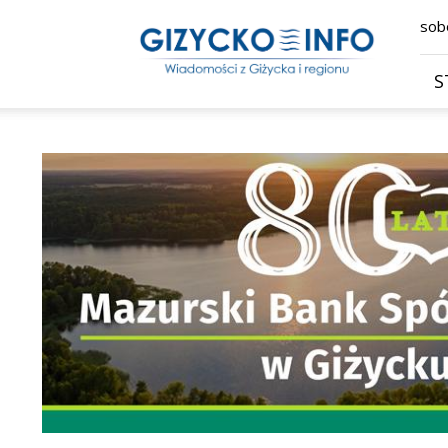
Giżycko.info
sobo
–
wiadomości
z
S
Giżycka,
Giżycka
Gazeta
Internetowa