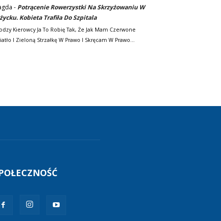
agda
-
Potrącenie Rowerzystki Na Skrzyżowaniu W
życku. Kobieta Trafiła Do Szpitala
odzy Kierowcy Ja To Robię Tak, Że Jak Mam Czerwone
iatło I Zieloną Strzałkę W Prawo I Skręcam W Prawo…
POŁECZNOŚĆ