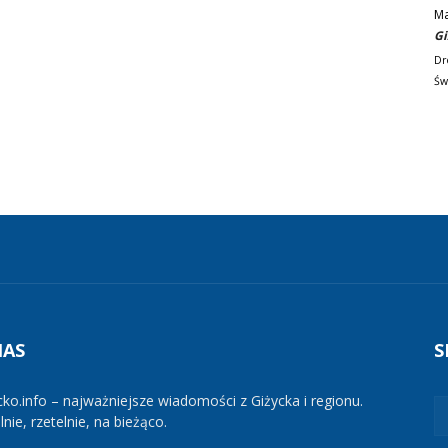
M
Gi
Dr
Św
NAS
S
cko.info – najważniejsze wiadomości z Giżycka i regionu.
nie, rzetelnie, na bieżąco.