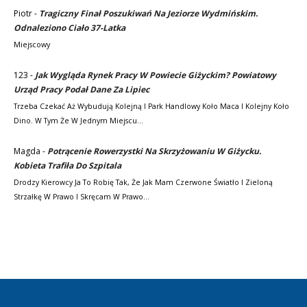
Piotr
-
Tragiczny Finał Poszukiwań Na Jeziorze Wydmińskim.
Odnaleziono Ciało 37-Latka
Miejscowy
123
-
Jak Wygląda Rynek Pracy W Powiecie Giżyckim? Powiatowy
Urząd Pracy Podał Dane Za Lipiec
Trzeba Czekać Aż Wybudują Kolejną I Park Handlowy Koło Maca I Kolejny Koło
Dino. W Tym Że W Jednym Miejscu…
Magda
-
Potrącenie Rowerzystki Na Skrzyżowaniu W Giżycku.
Kobieta Trafiła Do Szpitala
Drodzy Kierowcy Ja To Robię Tak, Że Jak Mam Czerwone Światło I Zieloną
Strzałkę W Prawo I Skręcam W Prawo…