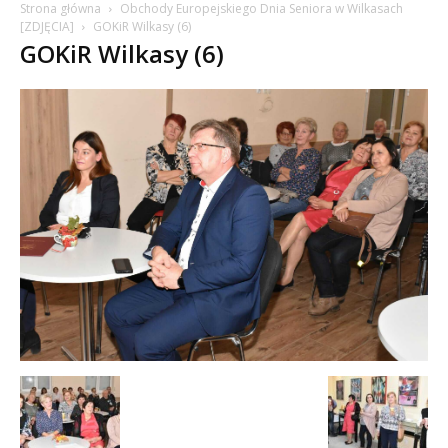
Strona główna
Obchody Europejskiego Dnia Seniora w Wilkasach
[ZDJĘCIA]
GOKiR Wilkasy (6)
GOKiR Wilkasy (6)