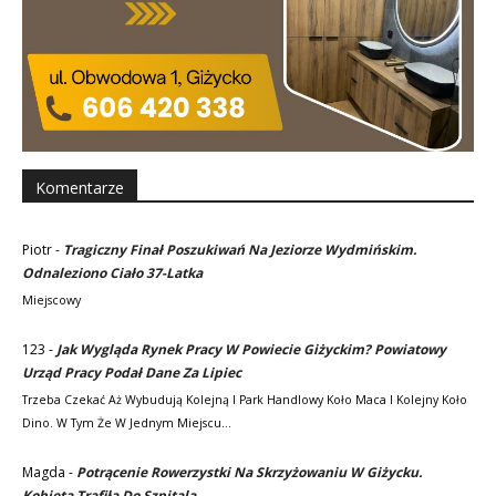
Komentarze
Piotr
-
Tragiczny Finał Poszukiwań Na Jeziorze Wydmińskim.
Odnaleziono Ciało 37-Latka
Miejscowy
123
-
Jak Wygląda Rynek Pracy W Powiecie Giżyckim? Powiatowy
Urząd Pracy Podał Dane Za Lipiec
Trzeba Czekać Aż Wybudują Kolejną I Park Handlowy Koło Maca I Kolejny Koło
Dino. W Tym Że W Jednym Miejscu…
Magda
-
Potrącenie Rowerzystki Na Skrzyżowaniu W Giżycku.
Kobieta Trafiła Do Szpitala