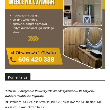
Komentarze
Strzalka
-
Potrącenie Rowerzystki Na Skrzyżowaniu W Giżycku.
Kobieta Trafiła Do Szpitala
Jaki Problem Dla Ciebie Ta Strzalka? Jak Nie Uniesz Uwazac Na Strzalce I Nie
Wiesz Ze To Warunkowe To Nie…