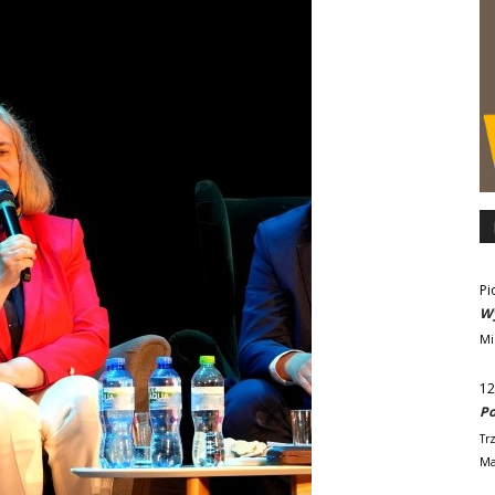
Pi
Wy
Mi
12
Po
Tr
Ma