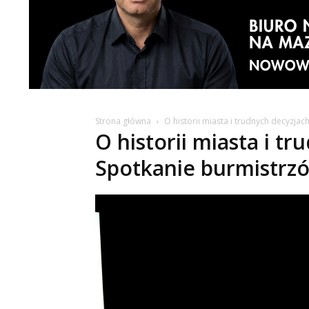
Strona główna
O historii miasta i trudnych decyzja
O historii miasta i t
Spotkanie burmistrzó