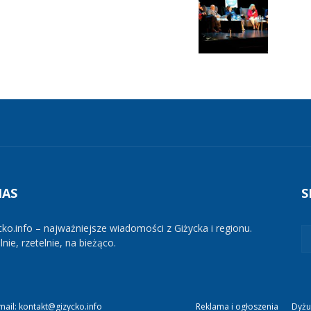
NAS
S
cko.info – najważniejsze wiadomości z Giżycka i regionu.
nie, rzetelnie, na bieżąco.
mail: kontakt@gizycko.info
Reklama i ogłoszenia
Dyżu