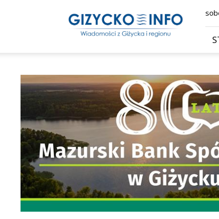
Giżycko.info
sobo
–
wiadomości
z
S
Giżycka,
Giżycka
Gazeta
Internetowa