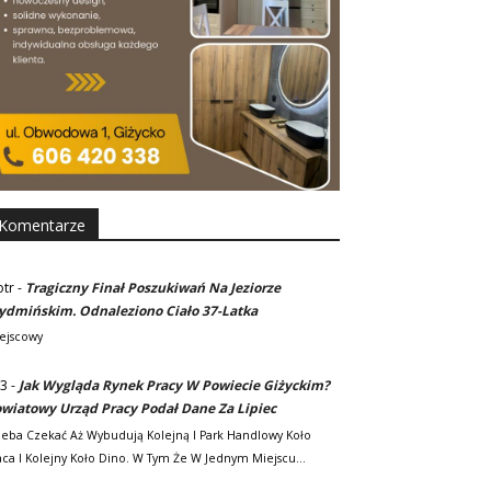
Komentarze
otr
-
Tragiczny Finał Poszukiwań Na Jeziorze
dmińskim. Odnaleziono Ciało 37-Latka
ejscowy
3
-
Jak Wygląda Rynek Pracy W Powiecie Giżyckim?
wiatowy Urząd Pracy Podał Dane Za Lipiec
zeba Czekać Aż Wybudują Kolejną I Park Handlowy Koło
ca I Kolejny Koło Dino. W Tym Że W Jednym Miejscu…