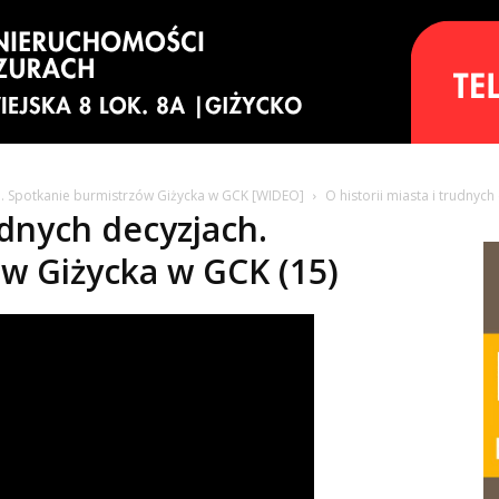
ch. Spotkanie burmistrzów Giżycka w GCK [WIDEO]
O historii miasta i trudnyc
rudnych decyzjach.
w Giżycka w GCK (15)