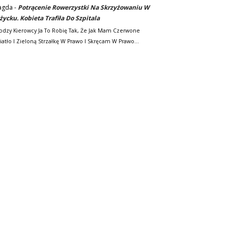
agda
-
Potrącenie Rowerzystki Na Skrzyżowaniu W
życku. Kobieta Trafiła Do Szpitala
odzy Kierowcy Ja To Robię Tak, Że Jak Mam Czerwone
iatło I Zieloną Strzałkę W Prawo I Skręcam W Prawo…