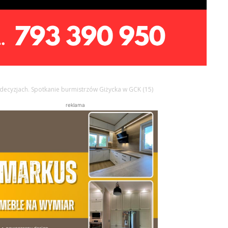
h decyzjach. Spotkanie burmistrzów Giżycka w GCK (15)
reklama