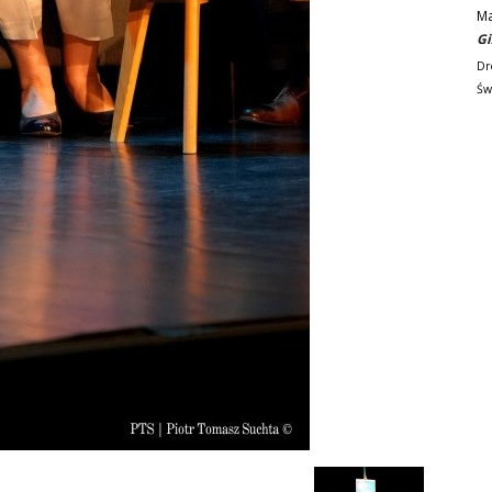
M
Gi
Dr
Św