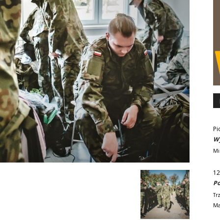
Pi
Wy
Mi
12
Po
Tr
Ma