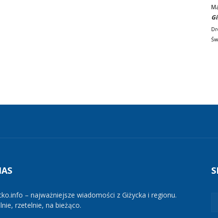
M
Gi
Dr
Św
NAS
S
cko.info – najważniejsze wiadomości z Giżycka i regionu.
nie, rzetelnie, na bieżąco.