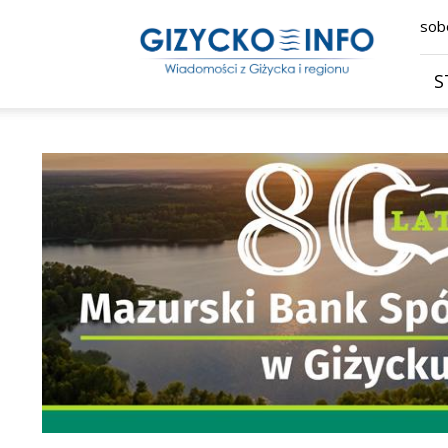
Giżycko.info
sobo
–
wiadomości
z
S
Giżycka,
Giżycka
Gazeta
Internetowa