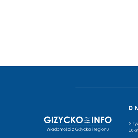
O 
Gizy
Lokal