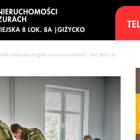
rmińsko-Mazurskiej Brygady Obrony Terytorialnej
wot_0810_123