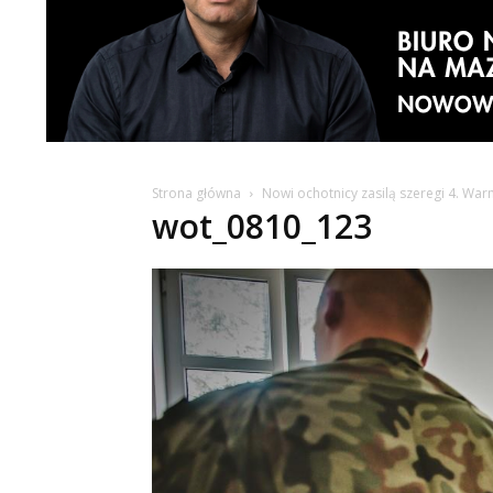
Strona główna
Nowi ochotnicy zasilą szeregi 4. Wa
wot_0810_123