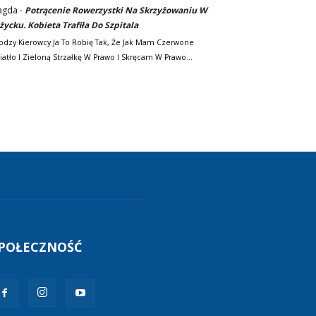
agda
-
Potrącenie Rowerzystki Na Skrzyżowaniu W
życku. Kobieta Trafiła Do Szpitala
odzy Kierowcy Ja To Robię Tak, Że Jak Mam Czerwone
iatło I Zieloną Strzałkę W Prawo I Skręcam W Prawo…
POŁECZNOŚĆ