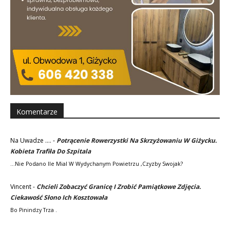
Komentarze
Na Uwadze ....
-
Potrącenie Rowerzystki Na Skrzyżowaniu W Giżycku.
Kobieta Trafiła Do Szpitala
...nie Podano Ile Mial W Wydychanym Powietrzu ,czyzby Swojak?
Vincent
-
Chcieli Zobaczyć Granicę I Zrobić Pamiątkowe Zdjęcia.
Ciekawość Słono Ich Kosztowała
Bo Pinindzy Trza .