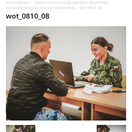
Strona główna
Nowi ochotnicy zasilą szeregi 4. Warmińsko-
Mazurskiej Brygady Obrony Terytorialnej
wot_0810_08
wot_0810_08