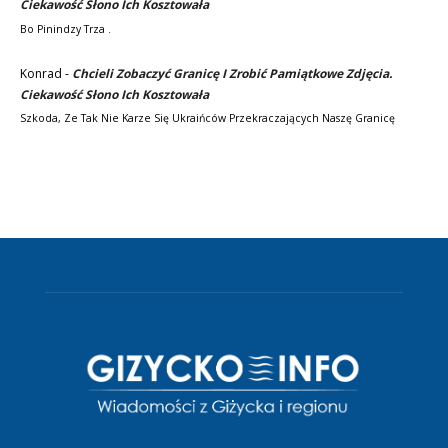
Ciekawość Słono Ich Kosztowała
Bo Pinindzy Trza .
Konrad
-
Chcieli Zobaczyć Granicę I Zrobić Pamiątkowe Zdjęcia.
Ciekawość Słono Ich Kosztowała
Szkoda, Ze Tak Nie Karze Się Ukraińców Przekraczających Naszę Granicę