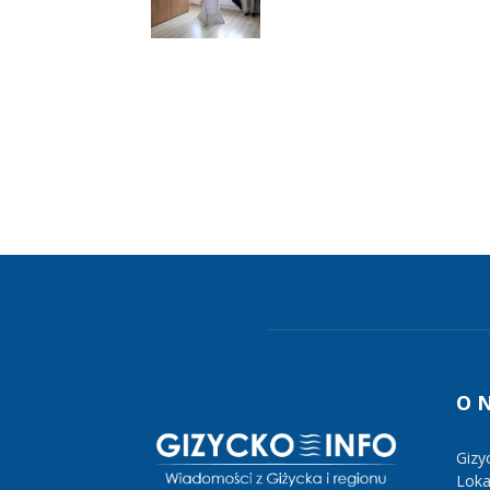
O 
Gizy
Lokal