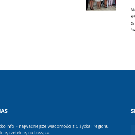
M
Gi
Dr
Św
NAS
S
cko.info – najważniejsze wiadomości z Giżycka i regionu.
nie, rzetelnie, na bieżąco.