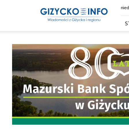
Giżycko.info
nied
–
wiadomości
z
S
Giżycka,
Giżycka
Gazeta
Internetowa