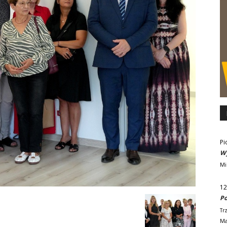
Pi
Wy
Mi
12
Po
Tr
Ma