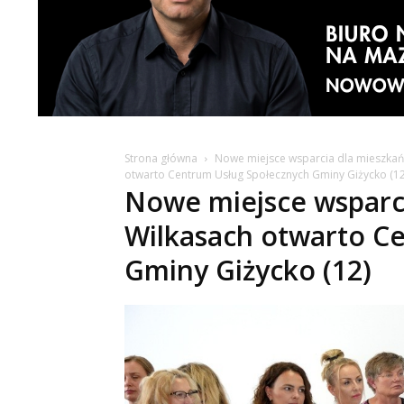
Strona główna
Nowe miejsce wsparcia dla mieszkań
otwarto Centrum Usług Społecznych Gminy Giżycko (12
Nowe miejsce wsparc
Wilkasach otwarto C
Gminy Giżycko (12)