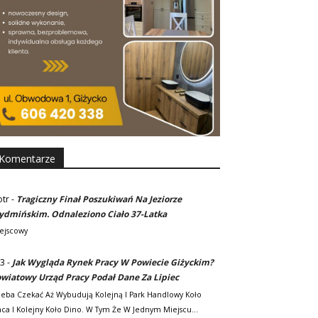
Komentarze
otr
-
Tragiczny Finał Poszukiwań Na Jeziorze
dmińskim. Odnaleziono Ciało 37-Latka
ejscowy
3
-
Jak Wygląda Rynek Pracy W Powiecie Giżyckim?
wiatowy Urząd Pracy Podał Dane Za Lipiec
zeba Czekać Aż Wybudują Kolejną I Park Handlowy Koło
ca I Kolejny Koło Dino. W Tym Że W Jednym Miejscu…