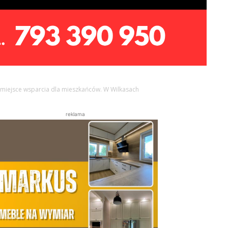
miejsce wsparcia dla mieszkańców. W Wilkasach
reklama