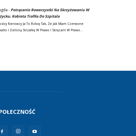
agda
-
Potrącenie Rowerzystki Na Skrzyżowaniu W
życku. Kobieta Trafiła Do Szpitala
odzy Kierowcy Ja To Robię Tak, Że Jak Mam Czerwone
iatło I Zieloną Strzałkę W Prawo I Skręcam W Prawo…
POŁECZNOŚĆ