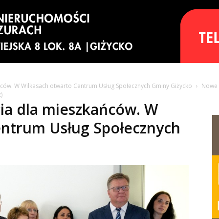
ców. W Wilkasach otwarto Centrum Usług Społecznych Gminy Giżycko
Nowe 
)
ia dla mieszkańców. W
entrum Usług Społecznych