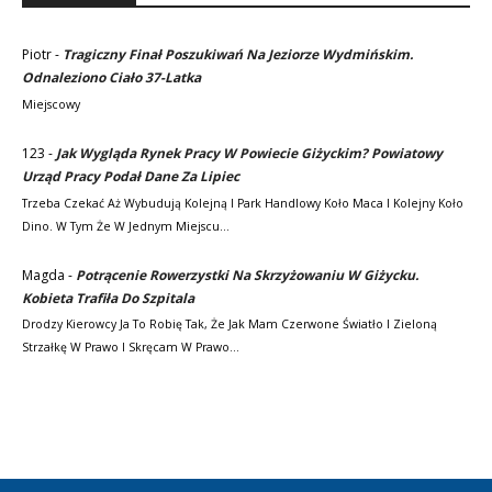
Piotr
-
Tragiczny Finał Poszukiwań Na Jeziorze Wydmińskim.
Odnaleziono Ciało 37-Latka
Miejscowy
123
-
Jak Wygląda Rynek Pracy W Powiecie Giżyckim? Powiatowy
Urząd Pracy Podał Dane Za Lipiec
Trzeba Czekać Aż Wybudują Kolejną I Park Handlowy Koło Maca I Kolejny Koło
Dino. W Tym Że W Jednym Miejscu…
Magda
-
Potrącenie Rowerzystki Na Skrzyżowaniu W Giżycku.
Kobieta Trafiła Do Szpitala
Drodzy Kierowcy Ja To Robię Tak, Że Jak Mam Czerwone Światło I Zieloną
Strzałkę W Prawo I Skręcam W Prawo…