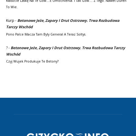
Kładźcie Laskę Na Te Gów....e Umocnienia. I Tak Gów.... Z Tego. Nawet Dureń
To Wie.
Kurp
-
Betonowe Jeże, Zapory I Drut Ostrzowy. Trwa Rozbudowa
Tarczy Wschód
Pono Palce Macza Tam Byly General A Teraz Soltys.
?
-
Betonowe Jeże, Zapory I Drut Ostrzowy. Trwa Rozbudowa Tarczy
Wschód
Czyj Wujek Produkuje Te Betony?