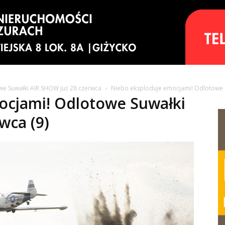
e Suwałki AIR SHOW już 28 czerwca
Niebo eksploduje emocjami! Odlotowe S
ocjami! Odlotowe Suwałki
wca (9)