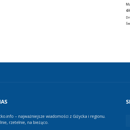
M
Gi
Dr
Św
NAS
S
cko.info – najważniejsze wiadomości z Giżycka i regionu.
nie, rzetelnie, na bieżąco.