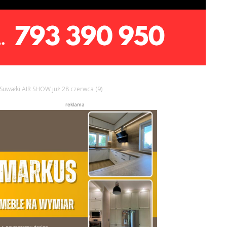
uwałki AIR SHOW już 28 czerwca (9)
reklama