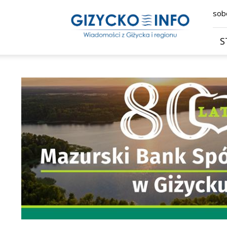
Giżycko.info
sobo
–
wiadomości
z
S
Giżycka,
Giżycka
Gazeta
Internetowa