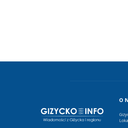
O 
Gizy
Lokal