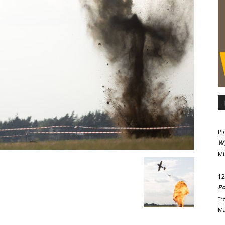
Pi
Wy
Mi
12
Po
Tr
Ma