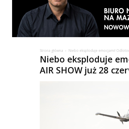
Strona główna
Niebo eksploduje emocjami! Odlotow
Niebo eksploduje em
AIR SHOW już 28 czer