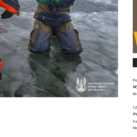
Pi
Wy
Mi
12
Po
Tr
Ma