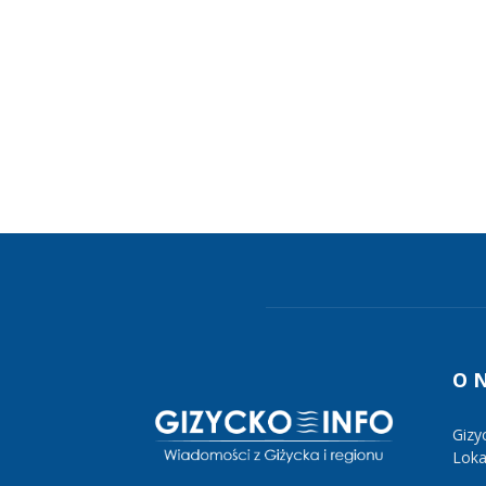
O 
Gizy
Lokal