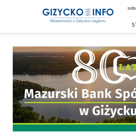
Giżycko.info
sobo
–
wiadomości
z
S
Giżycka,
Giżycka
Gazeta
Internetowa