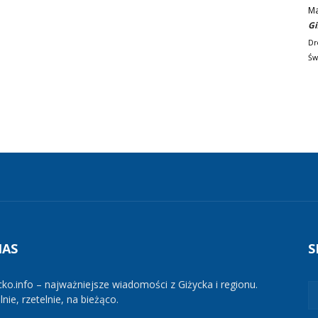
M
Gi
Dr
Św
NAS
S
cko.info – najważniejsze wiadomości z Giżycka i regionu.
nie, rzetelnie, na bieżąco.