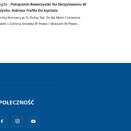
agda
-
Potrącenie Rowerzystki Na Skrzyżowaniu W
życku. Kobieta Trafiła Do Szpitala
odzy Kierowcy Ja To Robię Tak, Że Jak Mam Czerwone
iatło I Zieloną Strzałkę W Prawo I Skręcam W Prawo…
POŁECZNOŚĆ