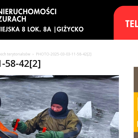
kich terytorialsów
PHOTO-2025-03-03-11-58-42[2]
-58-42[2]