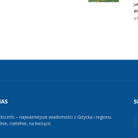
Ja
Gi
U 
NAS
S
cko.info – najważniejsze wiadomości z Giżycka i regionu.
nie, rzetelnie, na bieżąco.