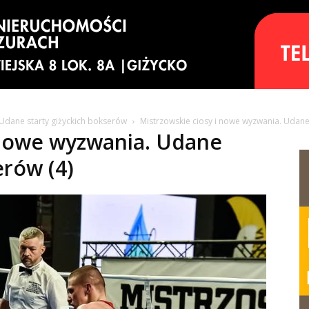
 Udane starty giżyckich bokserów
Mistrzowskie ciosy i nowe wyzwania. Udane 
 nowe wyzwania. Udane
erów (4)