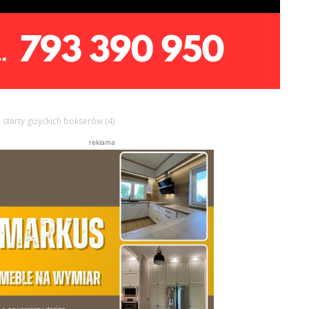
starty giżyckich bokserów (4)
reklama