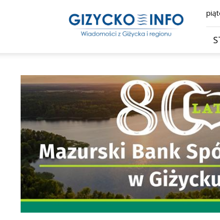
Giżycko.info
piąt
–
wiadomości
z
S
Giżycka,
Giżycka
Gazeta
Internetowa