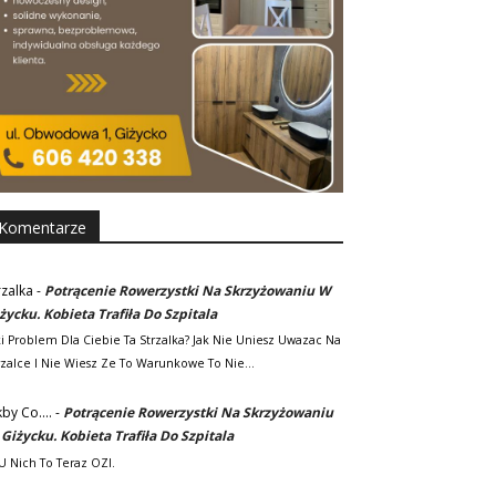
Komentarze
rzalka
-
Potrącenie Rowerzystki Na Skrzyżowaniu W
życku. Kobieta Trafiła Do Szpitala
ki Problem Dla Ciebie Ta Strzalka? Jak Nie Uniesz Uwazac Na
rzalce I Nie Wiesz Ze To Warunkowe To Nie…
kby Co....
-
Potrącenie Rowerzystki Na Skrzyżowaniu
Giżycku. Kobieta Trafiła Do Szpitala
. U Nich To Teraz OZI.