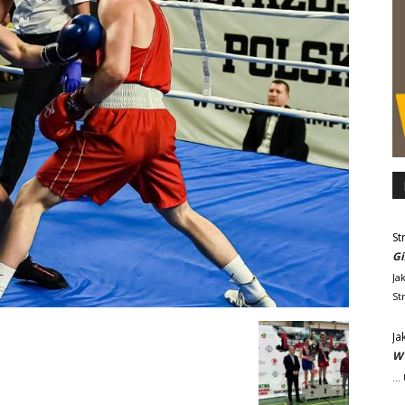
St
Gi
Ja
St
Ja
W 
..