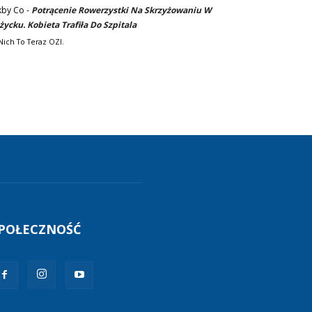
kby Co
-
Potrącenie Rowerzystki Na Skrzyżowaniu W
życku. Kobieta Trafiła Do Szpitala
Nich To Teraz OZI.
POŁECZNOŚĆ