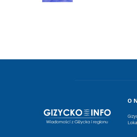
O 
Gizy
Lokal