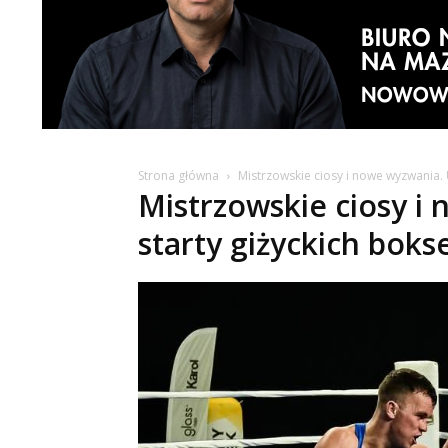
Strona główna
Mistrzowskie ciosy i nowe wyzwania.
Mistrzowskie ciosy i
starty giżyckich boks