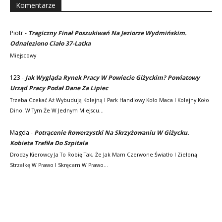
Komentarze
Piotr
-
Tragiczny Finał Poszukiwań Na Jeziorze Wydmińskim.
Odnaleziono Ciało 37-Latka
Miejscowy
123
-
Jak Wygląda Rynek Pracy W Powiecie Giżyckim? Powiatowy
Urząd Pracy Podał Dane Za Lipiec
Trzeba Czekać Aż Wybudują Kolejną I Park Handlowy Koło Maca I Kolejny Koło
Dino. W Tym Że W Jednym Miejscu…
Magda
-
Potrącenie Rowerzystki Na Skrzyżowaniu W Giżycku.
Kobieta Trafiła Do Szpitala
Drodzy Kierowcy Ja To Robię Tak, Że Jak Mam Czerwone Światło I Zieloną
Strzałkę W Prawo I Skręcam W Prawo…