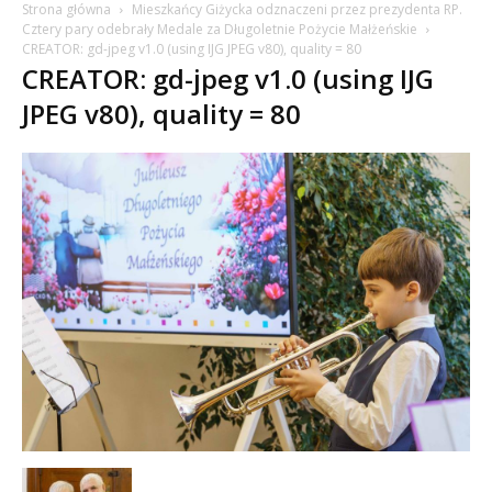
Strona główna
Mieszkańcy Giżycka odznaczeni przez prezydenta RP.
Cztery pary odebrały Medale za Długoletnie Pożycie Małżeńskie
CREATOR: gd-jpeg v1.0 (using IJG JPEG v80), quality = 80
CREATOR: gd-jpeg v1.0 (using IJG
JPEG v80), quality = 80