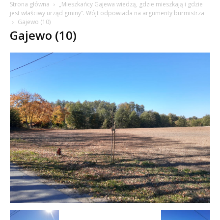
Strona główna
„Mieszkańcy Gajewa wiedzą, gdzie mieszkają i gdzie
jest właściwy urząd gminy”. Wójt odpowiada na argumenty burmistrza
Gajewo (10)
Gajewo (10)