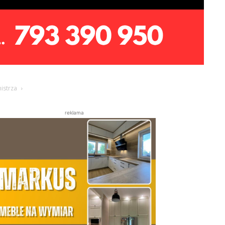
istrza
reklama