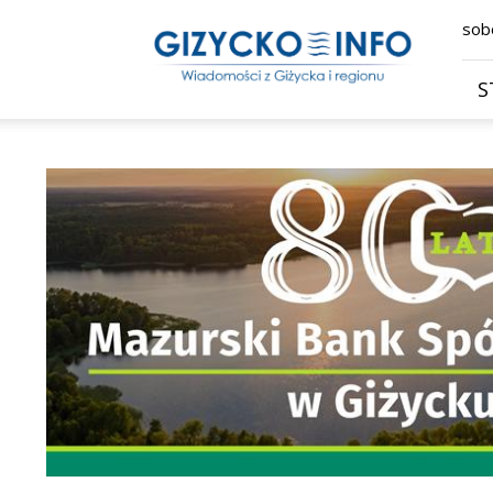
Giżycko.info
sobo
–
wiadomości
z
S
Giżycka,
Giżycka
Gazeta
Internetowa