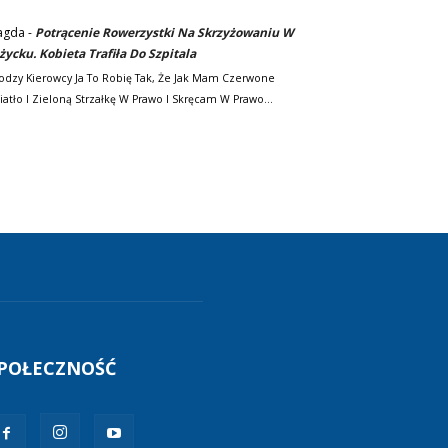
agda
-
Potrącenie Rowerzystki Na Skrzyżowaniu W
życku. Kobieta Trafiła Do Szpitala
odzy Kierowcy Ja To Robię Tak, Że Jak Mam Czerwone
iatło I Zieloną Strzałkę W Prawo I Skręcam W Prawo…
POŁECZNOŚĆ