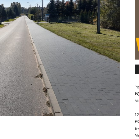
Pi
Wy
Mi
12
Po
Tr
Ma