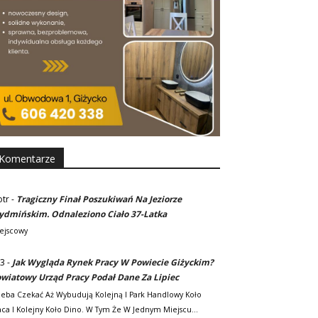
Komentarze
otr
-
Tragiczny Finał Poszukiwań Na Jeziorze
dmińskim. Odnaleziono Ciało 37-Latka
ejscowy
3
-
Jak Wygląda Rynek Pracy W Powiecie Giżyckim?
wiatowy Urząd Pracy Podał Dane Za Lipiec
zeba Czekać Aż Wybudują Kolejną I Park Handlowy Koło
ca I Kolejny Koło Dino. W Tym Że W Jednym Miejscu…