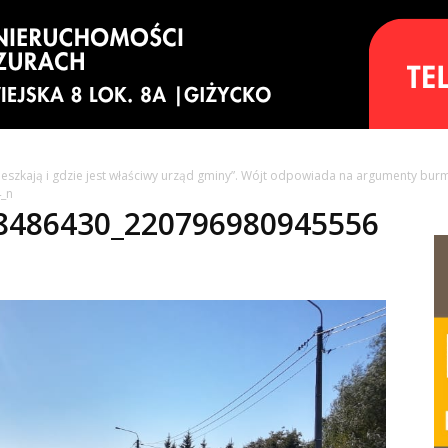
eszkają i gdzie jest właściwy urząd gminy”. Wójt odpowiada na argumenty burm
_n
8486430_220796980945556