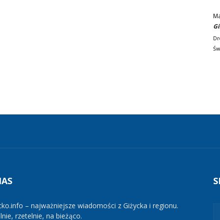
M
Gi
Dr
Św
NAS
S
cko.info – najważniejsze wiadomości z Giżycka i regionu.
nie, rzetelnie, na bieżąco.