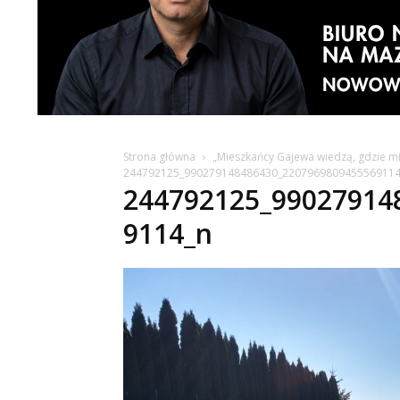
Strona główna
„Mieszkańcy Gajewa wiedzą, gdzie mi
244792125_990279148486430_2207969809455569114
244792125_99027914
9114_n