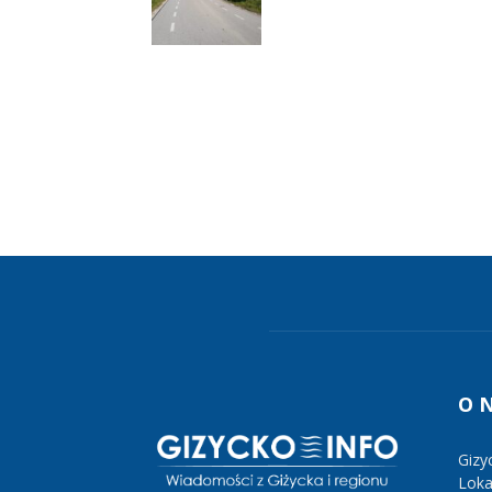
O 
Gizy
Lokal