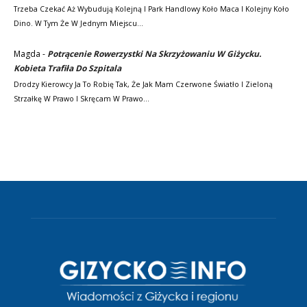
Trzeba Czekać Aż Wybudują Kolejną I Park Handlowy Koło Maca I Kolejny Koło
Dino. W Tym Że W Jednym Miejscu…
Magda
-
Potrącenie Rowerzystki Na Skrzyżowaniu W Giżycku.
Kobieta Trafiła Do Szpitala
Drodzy Kierowcy Ja To Robię Tak, Że Jak Mam Czerwone Światło I Zieloną
Strzałkę W Prawo I Skręcam W Prawo…