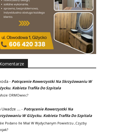
Komentarze
koda
-
Potrącenie Rowerzystki Na Skrzyżowaniu W
życku. Kobieta Trafiła Do Szpitala
Może ORMOwiec?
 Uwadze ....
-
Potrącenie Rowerzystki Na
rzyżowaniu W Giżycku. Kobieta Trafiła Do Szpitala
.nie Podano Ile Mial W Wydychanym Powietrzu ,czyzby
ojak?