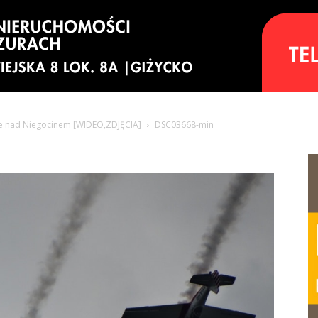
ze nad Niegocinem [WIDEO,ZDJĘCIA]
DSC03668-min