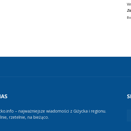
Vi
Zd
Bo
NAS
S
cko.info – najważniejsze wiadomości z Giżycka i regionu.
nie, rzetelnie, na bieżąco.