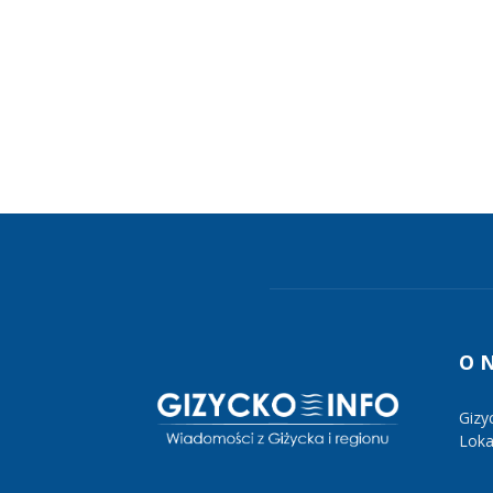
O 
Gizy
Lokal