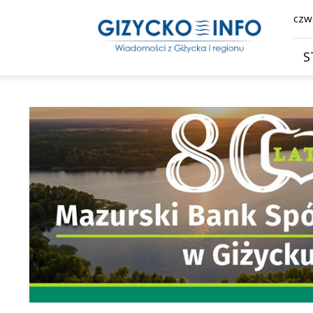
Giżycko.info
czwa
–
wiadomości
z
S
Giżycka,
Giżycka
Gazeta
Internetowa