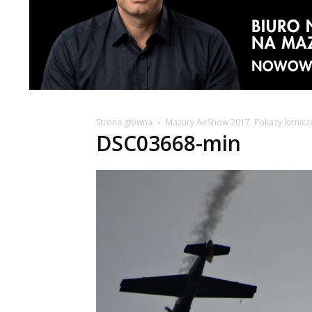
Strona główna
Mazury AirShow 2017. Pokazy lotnic
DSC03668-min