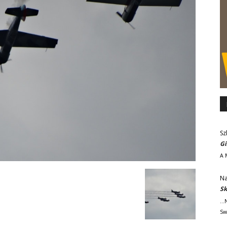
Sz
Gi
A 
Na
Sk
..
Sw