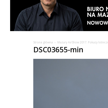
Strona główna
Mazury AirShow 2017. Pokazy lotnic
DSC03655-min