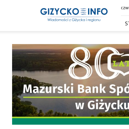
Giżycko.info
czwa
–
wiadomości
z
S
Giżycka,
Giżycka
Gazeta
Internetowa