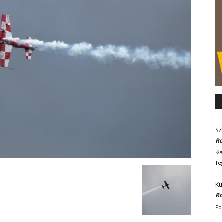
Sz
Ro
Kł
Te
Ku
Ro
Po