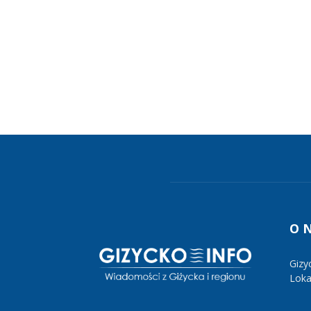
O 
Gizy
Lokal