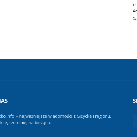
?
Ro
Cz
NAS
S
cko.info – najważniejsze wiadomości z Giżycka i regionu.
nie, rzetelnie, na bieżąco.