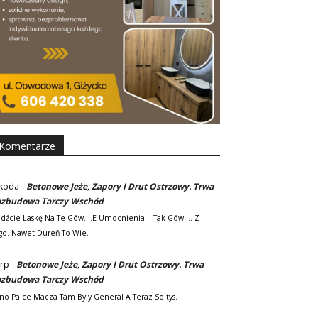
Komentarze
koda
-
Betonowe Jeże, Zapory I Drut Ostrzowy. Trwa
zbudowa Tarczy Wschód
adźcie Laskę Na Te Gów....e Umocnienia. I Tak Gów.... Z
go. Nawet Dureń To Wie.
rp
-
Betonowe Jeże, Zapory I Drut Ostrzowy. Trwa
zbudowa Tarczy Wschód
no Palce Macza Tam Byly General A Teraz Soltys.