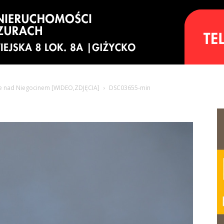
ze nad Niegocinem [WIDEO,ZDJĘCIA]
DSC03655-min