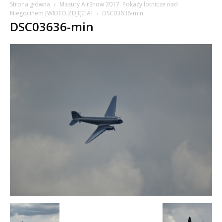
Strona główna
Mazury AirShow 2017. Pokazy lotnicze nad
Niegocinem [WIDEO,ZDJĘCIA]
DSC03636-min
DSC03636-min