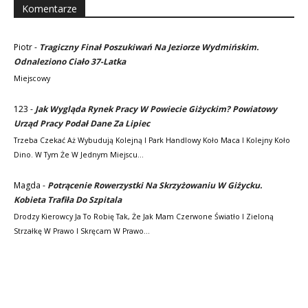
Komentarze
Piotr
-
Tragiczny Finał Poszukiwań Na Jeziorze Wydmińskim.
Odnaleziono Ciało 37-Latka
Miejscowy
123
-
Jak Wygląda Rynek Pracy W Powiecie Giżyckim? Powiatowy
Urząd Pracy Podał Dane Za Lipiec
Trzeba Czekać Aż Wybudują Kolejną I Park Handlowy Koło Maca I Kolejny Koło
Dino. W Tym Że W Jednym Miejscu…
Magda
-
Potrącenie Rowerzystki Na Skrzyżowaniu W Giżycku.
Kobieta Trafiła Do Szpitala
Drodzy Kierowcy Ja To Robię Tak, Że Jak Mam Czerwone Światło I Zieloną
Strzałkę W Prawo I Skręcam W Prawo…