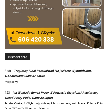
Komentarze
Piotr
-
Tragiczny Finał Poszukiwań Na Jeziorze Wydmińskim.
Odnaleziono Ciało 37-Latka
Miejscowy
123
-
Jak Wygląda Rynek Pracy W Powiecie Giżyckim? Powiatowy
Urząd Pracy Podał Dane Za Lipiec
Trzeba Czekać Aż Wybudują Kolejną I Park Handlowy Koło Maca I Kolejny Koło
Dino. W Tym Że W Jednym Miejscu…