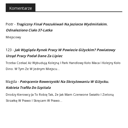
Komentarze
Piotr
-
Tragiczny Finał Poszukiwań Na Jeziorze Wydmińskim.
Odnaleziono Ciało 37-Latka
Miejscowy
123
-
Jak Wygląda Rynek Pracy W Powiecie Giżyckim? Powiatowy
Urząd Pracy Podał Dane Za Lipiec
Trzeba Czekać Aż Wybudują Kolejną I Park Handlowy Koło Maca I Kolejny Koło
Dino. W Tym Że W Jednym Miejscu…
Magda
-
Potrącenie Rowerzystki Na Skrzyżowaniu W Giżycku.
Kobieta Trafiła Do Szpitala
Drodzy Kierowcy Ja To Robię Tak, Że Jak Mam Czerwone Światło I Zieloną
Strzałkę W Prawo I Skręcam W Prawo…