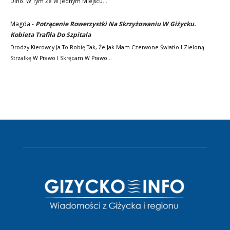
Dino. W Tym Że W Jednym Miejscu…
Magda
-
Potrącenie Rowerzystki Na Skrzyżowaniu W Giżycku.
Kobieta Trafiła Do Szpitala
Drodzy Kierowcy Ja To Robię Tak, Że Jak Mam Czerwone Światło I Zieloną
Strzałkę W Prawo I Skręcam W Prawo…