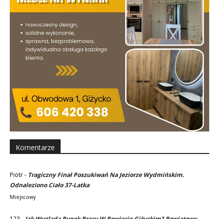
Komentarze
Piotr
-
Tragiczny Finał Poszukiwań Na Jeziorze Wydmińskim.
Odnaleziono Ciało 37-Latka
Miejscowy
123
-
Jak Wygląda Rynek Pracy W Powiecie Giżyckim? Powiatowy