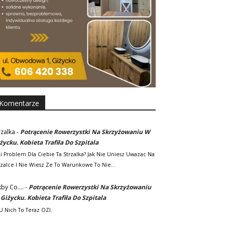
Komentarze
rzalka
-
Potrącenie Rowerzystki Na Skrzyżowaniu W
życku. Kobieta Trafiła Do Szpitala
ki Problem Dla Ciebie Ta Strzalka? Jak Nie Uniesz Uwazac Na
rzalce I Nie Wiesz Ze To Warunkowe To Nie…
kby Co....
-
Potrącenie Rowerzystki Na Skrzyżowaniu
Giżycku. Kobieta Trafiła Do Szpitala
. U Nich To Teraz OZI.