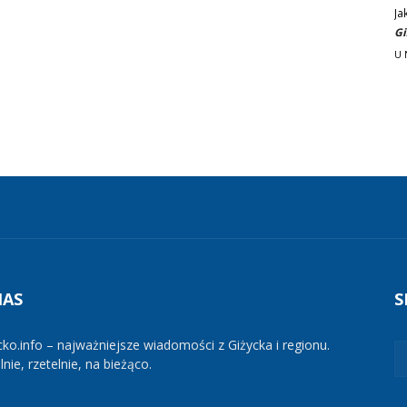
Ja
Gi
U 
NAS
S
cko.info – najważniejsze wiadomości z Giżycka i regionu.
nie, rzetelnie, na bieżąco.