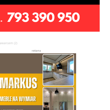
 awansem (2)
reklama