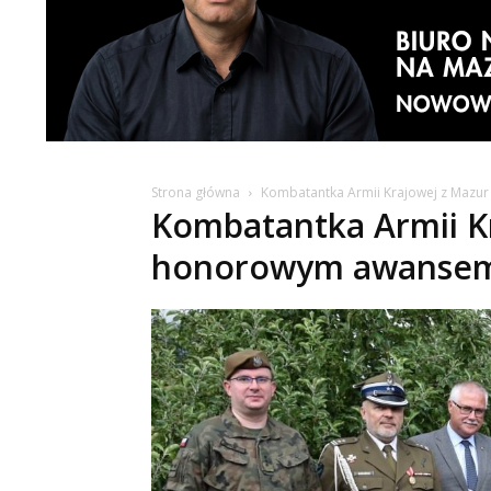
Strona główna
Kombatantka Armii Krajowej z Maz
Kombatantka Armii Kr
honorowym awansem