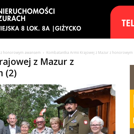
ur z honorowym awansem
Kombatantka Armii Krajowej z Mazur z honorowym
ajowej z Mazur z
 (2)