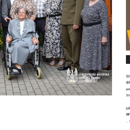
St
Gi
Ja
St
Ja
W 
..