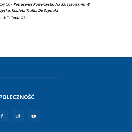
kby Co
-
Potrącenie Rowerzystki Na Skrzyżowaniu W
życku. Kobieta Trafiła Do Szpitala
Nich To Teraz OZI.
POŁECZNOŚĆ