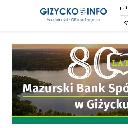
Giżycko.info
piąt
–
wiadomości
z
S
Giżycka,
Giżycka
Gazeta
Internetowa