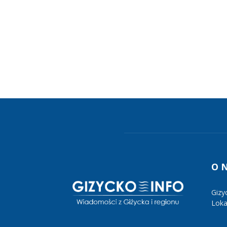
O 
Gizy
Lokal