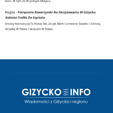
Dino. W Tym Że W Jednym Miejscu…
Magda
-
Potrącenie Rowerzystki Na Skrzyżowaniu W Giżycku.
Kobieta Trafiła Do Szpitala
Drodzy Kierowcy Ja To Robię Tak, Że Jak Mam Czerwone Światło I Zieloną
Strzałkę W Prawo I Skręcam W Prawo…