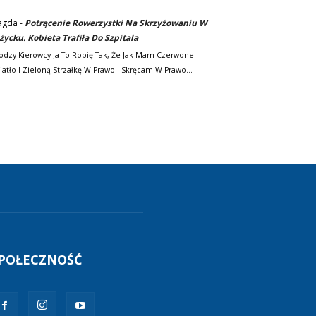
agda
-
Potrącenie Rowerzystki Na Skrzyżowaniu W
życku. Kobieta Trafiła Do Szpitala
odzy Kierowcy Ja To Robię Tak, Że Jak Mam Czerwone
iatło I Zieloną Strzałkę W Prawo I Skręcam W Prawo…
POŁECZNOŚĆ