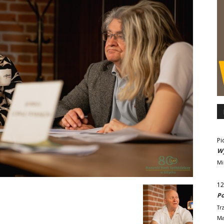
Pi
Wy
Mi
12
Po
Tr
Ma