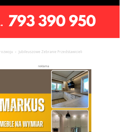
 rozwoju
Jubileuszowe Zebranie Przedstawicieli
reklama