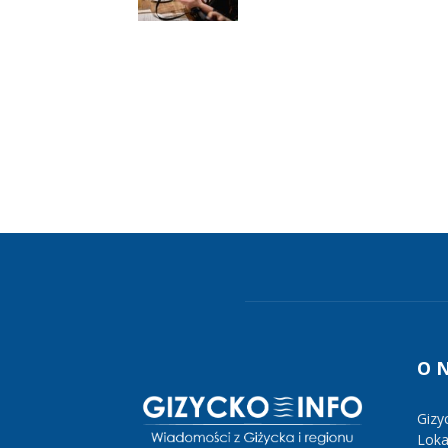
O 
Gizy
Lokal