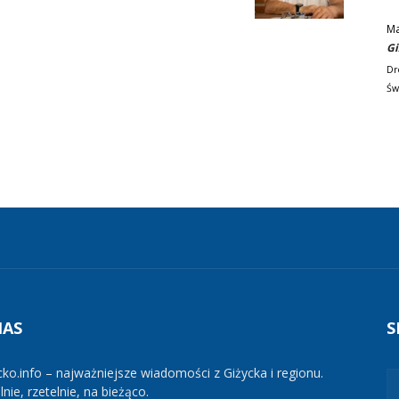
M
Gi
Dr
Św
NAS
S
cko.info – najważniejsze wiadomości z Giżycka i regionu.
nie, rzetelnie, na bieżąco.