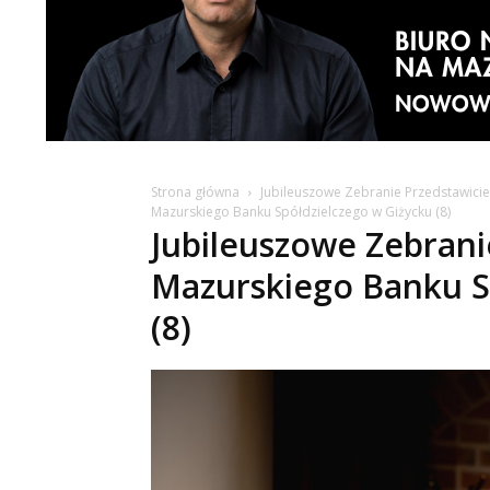
Strona główna
Jubileuszowe Zebranie Przedstawicie
Mazurskiego Banku Spółdzielczego w Giżycku (8)
Jubileuszowe Zebranie
Mazurskiego Banku S
(8)