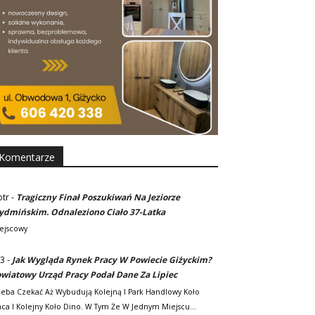
Komentarze
otr
-
Tragiczny Finał Poszukiwań Na Jeziorze
dmińskim. Odnaleziono Ciało 37-Latka
ejscowy
3
-
Jak Wygląda Rynek Pracy W Powiecie Giżyckim?
wiatowy Urząd Pracy Podał Dane Za Lipiec
zeba Czekać Aż Wybudują Kolejną I Park Handlowy Koło
ca I Kolejny Koło Dino. W Tym Że W Jednym Miejscu…