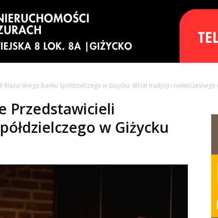
li Mazurskiego Banku Spółdzielczego w Giżycku. 80 lat tradycji i nowoczesnego
 Przedstawicieli
półdzielczego w Giżycku