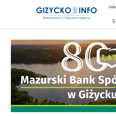
Giżycko.info
sobo
–
wiadomości
z
S
Giżycka,
Giżycka
Gazeta
Internetowa