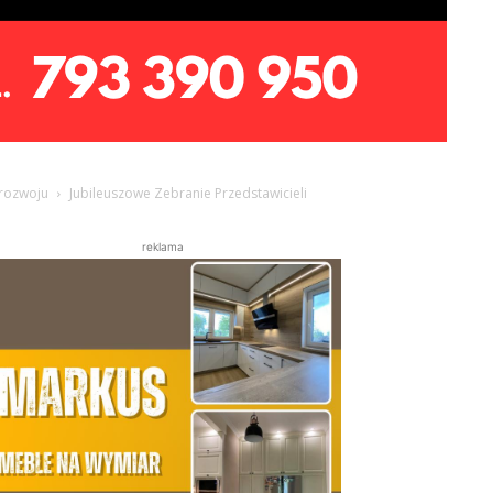
 rozwoju
Jubileuszowe Zebranie Przedstawicieli
reklama