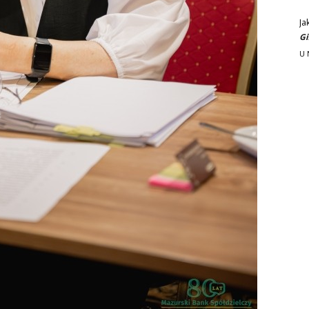
Ja
Gi
U 