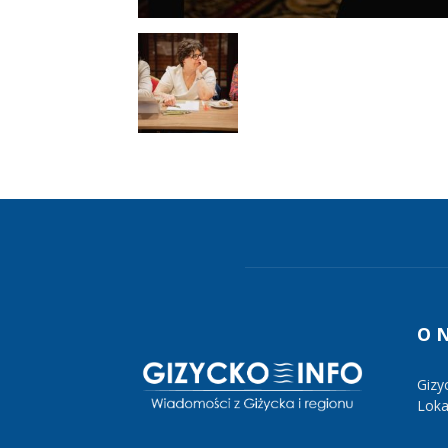
O 
Gizy
Lokal