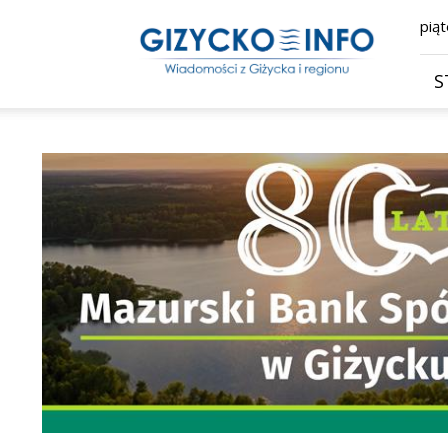
Giżycko.info
piąt
–
wiadomości
z
S
Giżycka,
Giżycka
Gazeta
Internetowa