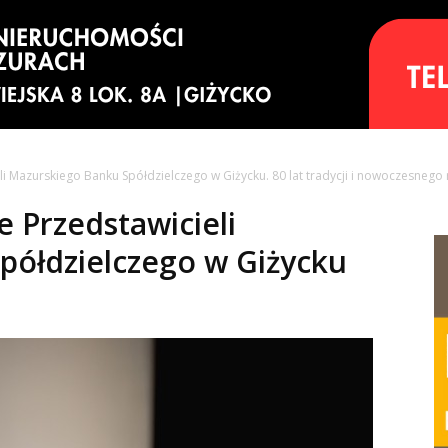
li Mazurskiego Banku Spółdzielczego w Giżycku. 80 lat tradycji i nowoczesnego
 Przedstawicieli
półdzielczego w Giżycku