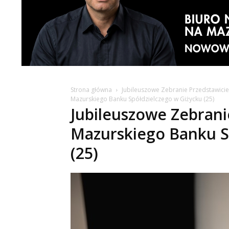
Strona główna
Jubileuszowe Zebranie Przedstawicie
Mazurskiego Banku Spółdzielczego w Giżycku (25)
Jubileuszowe Zebranie
Mazurskiego Banku S
(25)