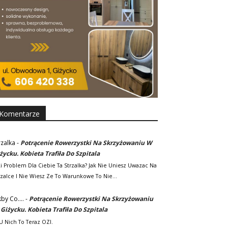
Komentarze
rzalka
-
Potrącenie Rowerzystki Na Skrzyżowaniu W
życku. Kobieta Trafiła Do Szpitala
ki Problem Dla Ciebie Ta Strzalka? Jak Nie Uniesz Uwazac Na
rzalce I Nie Wiesz Ze To Warunkowe To Nie…
kby Co....
-
Potrącenie Rowerzystki Na Skrzyżowaniu
Giżycku. Kobieta Trafiła Do Szpitala
. U Nich To Teraz OZI.