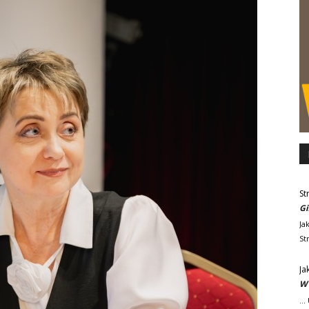
St
Gi
Ja
St
Ja
W 
..