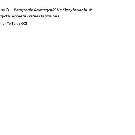
kby Co
-
Potrącenie Rowerzystki Na Skrzyżowaniu W
życku. Kobieta Trafiła Do Szpitala
Nich To Teraz OZI.