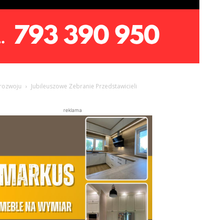
 rozwoju
Jubileuszowe Zebranie Przedstawicieli
reklama