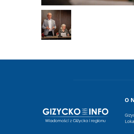
O 
Gizy
Lokal