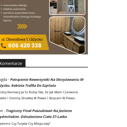
Komentarze
agda
-
Potrącenie Rowerzystki Na Skrzyżowaniu W
życku. Kobieta Trafiła Do Szpitala
odzy Kierowcy Ja To Robię Tak, Że Jak Mam Czerwone
iatło I Zieloną Strzałkę W Prawo I Skręcam W Prawo…
on
-
Tragiczny Finał Poszukiwań Na Jeziorze
dmińskim. Odnaleziono Ciało 37-Latka
adomo Czy Turysta Czy Miejscowy?