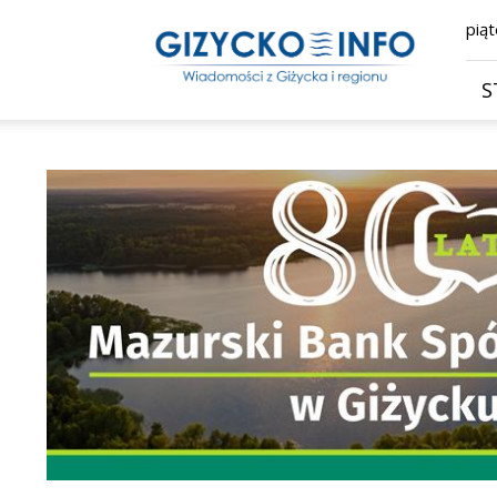
Giżycko.info
piąt
–
wiadomości
z
S
Giżycka,
Giżycka
Gazeta
Internetowa