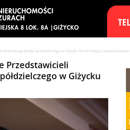
li Mazurskiego Banku Spółdzielczego w Giżycku. 80 lat tradycji i nowoczesnego
 Przedstawicieli
półdzielczego w Giżycku