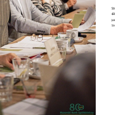
St
Gi
Ja
St