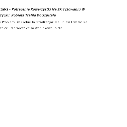
rzalka
-
Potrącenie Rowerzystki Na Skrzyżowaniu W
życku. Kobieta Trafiła Do Szpitala
ki Problem Dla Ciebie Ta Strzalka? Jak Nie Uniesz Uwazac Na
rzalce I Nie Wiesz Ze To Warunkowe To Nie…