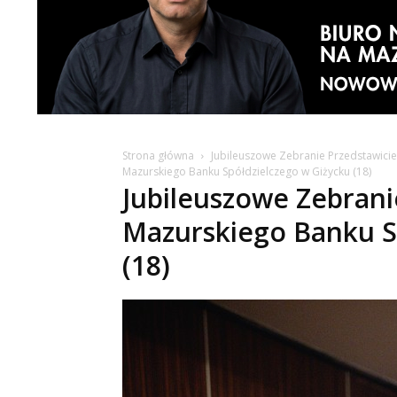
Strona główna
Jubileuszowe Zebranie Przedstawicie
Mazurskiego Banku Spółdzielczego w Giżycku (18)
Jubileuszowe Zebranie
Mazurskiego Banku S
(18)