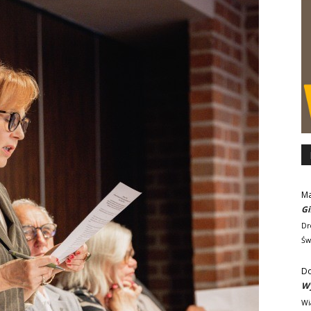
M
Gi
Dr
Św
D
Wy
Wi