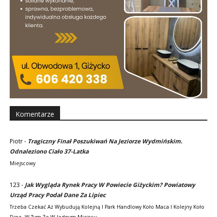
Komentarze
Piotr
-
Tragiczny Finał Poszukiwań Na Jeziorze Wydmińskim.
Odnaleziono Ciało 37-Latka
Miejscowy
123
-
Jak Wygląda Rynek Pracy W Powiecie Giżyckim? Powiatowy
Urząd Pracy Podał Dane Za Lipiec
Trzeba Czekać Aż Wybudują Kolejną I Park Handlowy Koło Maca I Kolejny Koło
Dino. W Tym Że W Jednym Miejscu…