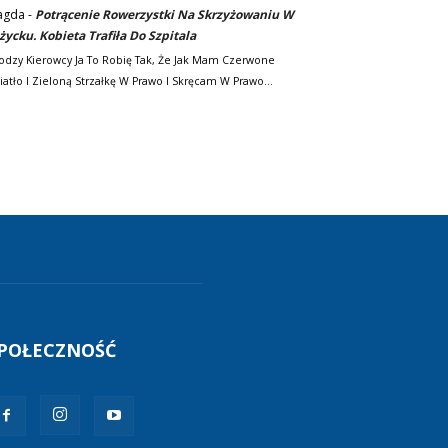
agda
-
Potrącenie Rowerzystki Na Skrzyżowaniu W
życku. Kobieta Trafiła Do Szpitala
odzy Kierowcy Ja To Robię Tak, Że Jak Mam Czerwone
iatło I Zieloną Strzałkę W Prawo I Skręcam W Prawo…
POŁECZNOŚĆ