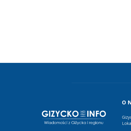
O 
Gizy
Lokal