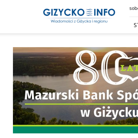
Giżycko.info
sobo
–
wiadomości
z
S
Giżycka,
Giżycka
Gazeta
Internetowa