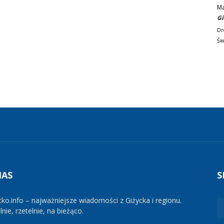
M
Gi
Dr
Św
NAS
S
cko.info – najważniejsze wiadomości z Giżycka i regionu.
nie, rzetelnie, na bieżąco.