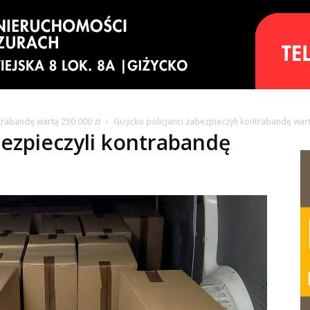
ntrabandę wartą 250 000 zł
Giżycko policjanci zabezpieczyli kontrabandę wartą
bezpieczyli kontrabandę