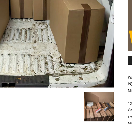
Pi
Wy
Mi
12
Po
Tr
Ma