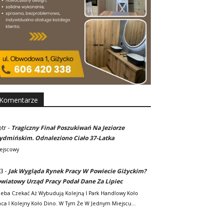
Komentarze
otr
-
Tragiczny Finał Poszukiwań Na Jeziorze
dmińskim. Odnaleziono Ciało 37-Latka
ejscowy
3
-
Jak Wygląda Rynek Pracy W Powiecie Giżyckim?
wiatowy Urząd Pracy Podał Dane Za Lipiec
zeba Czekać Aż Wybudują Kolejną I Park Handlowy Koło
ca I Kolejny Koło Dino. W Tym Że W Jednym Miejscu…