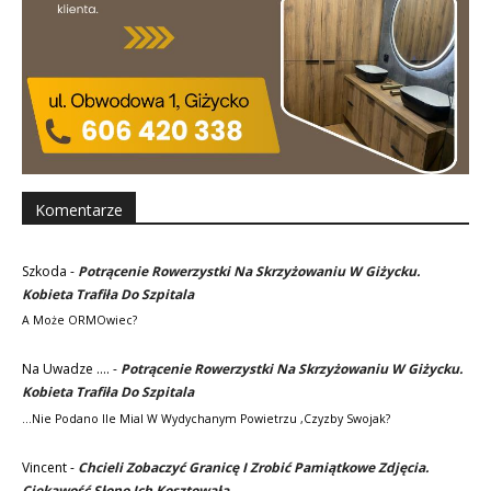
Komentarze
Szkoda
-
Potrącenie Rowerzystki Na Skrzyżowaniu W Giżycku.
Kobieta Trafiła Do Szpitala
A Może ORMOwiec?
Na Uwadze ....
-
Potrącenie Rowerzystki Na Skrzyżowaniu W Giżycku.
Kobieta Trafiła Do Szpitala
...nie Podano Ile Mial W Wydychanym Powietrzu ,czyzby Swojak?
Vincent
-
Chcieli Zobaczyć Granicę I Zrobić Pamiątkowe Zdjęcia.
Ciekawość Słono Ich Kosztowała