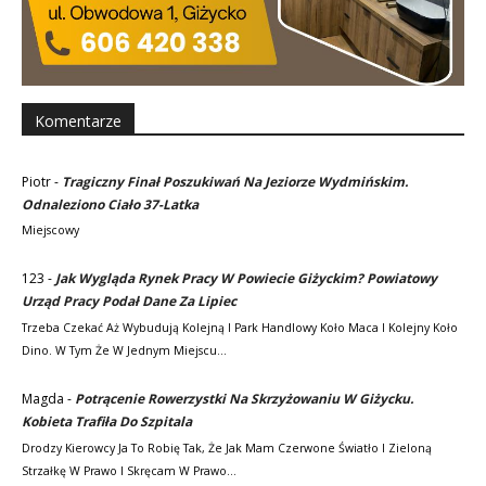
Komentarze
Piotr
-
Tragiczny Finał Poszukiwań Na Jeziorze Wydmińskim.
Odnaleziono Ciało 37-Latka
Miejscowy
123
-
Jak Wygląda Rynek Pracy W Powiecie Giżyckim? Powiatowy
Urząd Pracy Podał Dane Za Lipiec
Trzeba Czekać Aż Wybudują Kolejną I Park Handlowy Koło Maca I Kolejny Koło
Dino. W Tym Że W Jednym Miejscu…
Magda
-
Potrącenie Rowerzystki Na Skrzyżowaniu W Giżycku.
Kobieta Trafiła Do Szpitala
Drodzy Kierowcy Ja To Robię Tak, Że Jak Mam Czerwone Światło I Zieloną
Strzałkę W Prawo I Skręcam W Prawo…