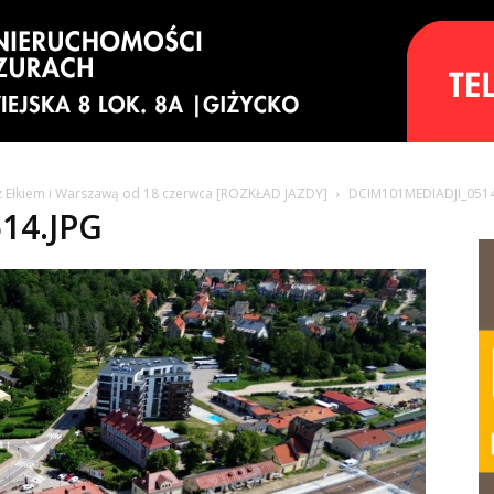
 z Ełkiem i Warszawą od 18 czerwca [ROZKŁAD JAZDY]
DCIM101MEDIADJI_0514
14.JPG