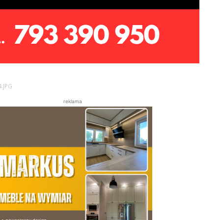
.JPG
reklama