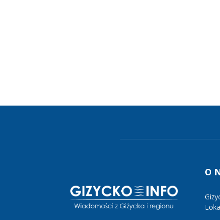
O 
Gizy
Lokal