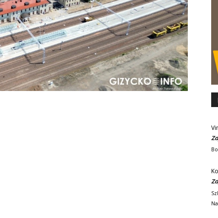
Vi
Zd
Bo
Ko
Zd
Sz
Na