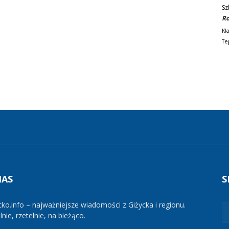
Sz
Ro
Kł
Te
NAS
S
cko.info – najważniejsze wiadomości z Giżycka i regionu.
nie, rzetelnie, na bieżąco.