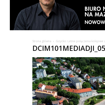
Strona główna
Giżycko: Letnie połączenia kolejowe
DCIM101MEDIADJI_05