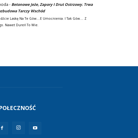
koda
-
Betonowe Jeże, Zapory I Drut Ostrzowy. Trwa
zbudowa Tarczy Wschód
adźcie Laskę Na Te Gów....e Umocnienia. I Tak Gów.... Z
go. Nawet Dureń To Wie.
POŁECZNOŚĆ