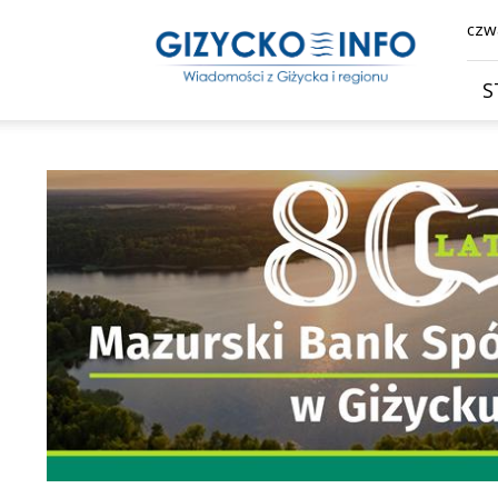
Giżycko.info
czwa
–
wiadomości
z
S
Giżycka,
Giżycka
Gazeta
Internetowa