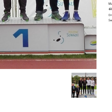
M
Gi
Dr
Św