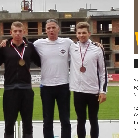
Pi
Wy
Mi
12
Po
Tr
Ma