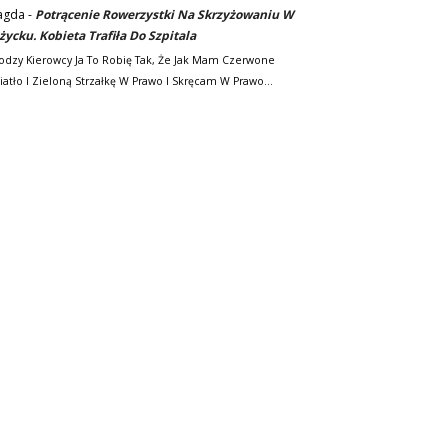
agda
-
Potrącenie Rowerzystki Na Skrzyżowaniu W
życku. Kobieta Trafiła Do Szpitala
odzy Kierowcy Ja To Robię Tak, Że Jak Mam Czerwone
iatło I Zieloną Strzałkę W Prawo I Skręcam W Prawo…