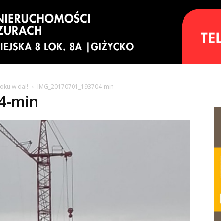
oku w dal!
IMG_20170701_193704-min
4-min