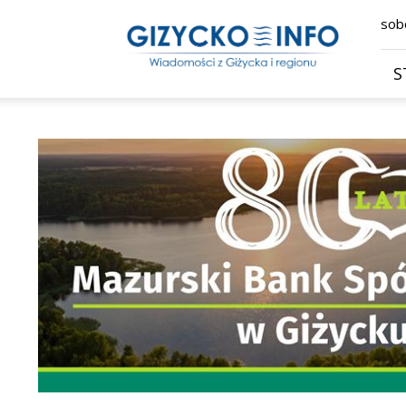
Giżycko.info
sobo
–
wiadomości
z
S
Giżycka,
Giżycka
Gazeta
Internetowa