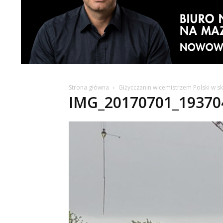
Strona główna
Giżycczanin wicemistrzem Polski w sk
IMG_20170701_19370