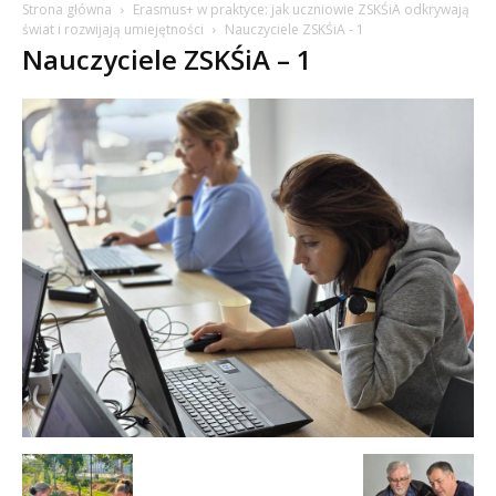
Strona główna
Erasmus+ w praktyce: jak uczniowie ZSKŚiA odkrywają
świat i rozwijają umiejętności
Nauczyciele ZSKŚiA - 1
Nauczyciele ZSKŚiA – 1