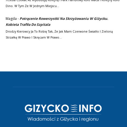
Trzeba Czekać Aż Wybudują Kolejną I Park Handlowy Koło Maca I Kolejny Koło
Dino. W Tym Że W Jednym Miejscu…
Magda
-
Potrącenie Rowerzystki Na Skrzyżowaniu W Giżycku.
Kobieta Trafiła Do Szpitala
Drodzy Kierowcy Ja To Robię Tak, Że Jak Mam Czerwone Światło I Zieloną
Strzałkę W Prawo I Skręcam W Prawo…