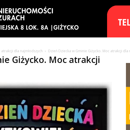
 atrakcji dla najmłodszych
Dzień Dziecka w Gminie Giżycko. Moc atrakcji dla 
ie Giżycko. Moc atrakcji