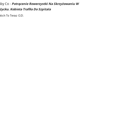
kby Co
-
Potrącenie Rowerzystki Na Skrzyżowaniu W
życku. Kobieta Trafiła Do Szpitala
Nich To Teraz OZI.