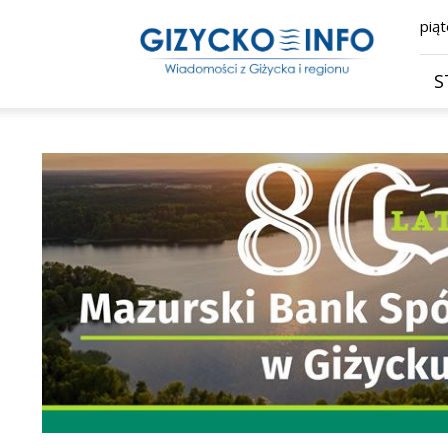
Giżycko.info
piąt
–
wiadomości
z
S
Giżycka,
Giżycka
Gazeta
Internetowa