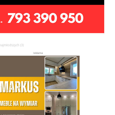
najmłodszych (3)
reklama