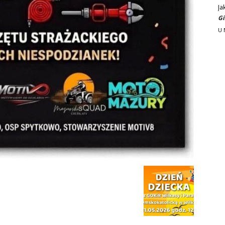
Ja
Gi
U 