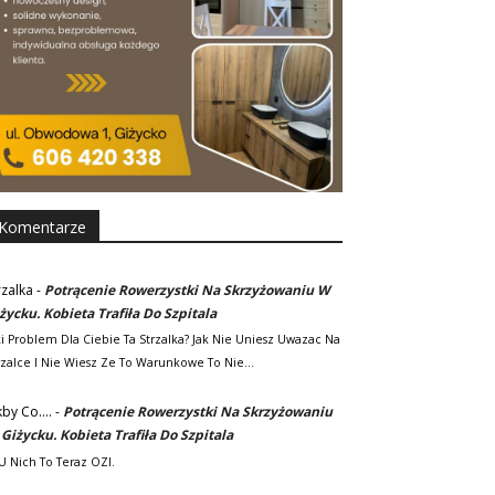
Komentarze
rzalka
-
Potrącenie Rowerzystki Na Skrzyżowaniu W
życku. Kobieta Trafiła Do Szpitala
ki Problem Dla Ciebie Ta Strzalka? Jak Nie Uniesz Uwazac Na
rzalce I Nie Wiesz Ze To Warunkowe To Nie…
kby Co....
-
Potrącenie Rowerzystki Na Skrzyżowaniu
Giżycku. Kobieta Trafiła Do Szpitala
. U Nich To Teraz OZI.