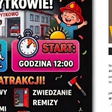
St
Gi
Ja
St
Ja
W 
..