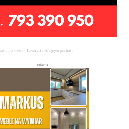
 walka do końca – faworyci z kolejnym pucharem i
reklama