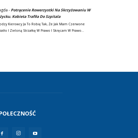
agda
-
Potrącenie Rowerzystki Na Skrzyżowaniu W
życku. Kobieta Trafiła Do Szpitala
odzy Kierowcy Ja To Robię Tak, Że Jak Mam Czerwone
iatło I Zieloną Strzałkę W Prawo I Skręcam W Prawo…
POŁECZNOŚĆ