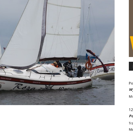
Pi
Wy
Mi
12
Po
Tr
Ma