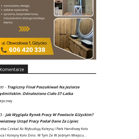
Komentarze
otr
-
Tragiczny Finał Poszukiwań Na Jeziorze
dmińskim. Odnaleziono Ciało 37-Latka
ejscowy
3
-
Jak Wygląda Rynek Pracy W Powiecie Giżyckim?
wiatowy Urząd Pracy Podał Dane Za Lipiec
zeba Czekać Aż Wybudują Kolejną I Park Handlowy Koło
ca I Kolejny Koło Dino. W Tym Że W Jednym Miejscu…