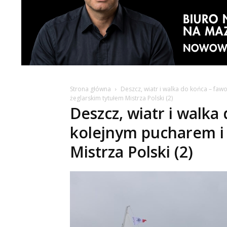
Strona główna
Deszcz, wiatr i walka do końca – fawo
żeglarskim tytułem Mistrza Polski (2)
Deszcz, wiatr i walka
kolejnym pucharem i 
Mistrza Polski (2)