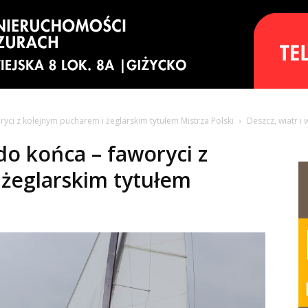
ryci z kolejnym pucharem i żeglarskim tytułem Mistrza Polski
Deszcz, wiatr i
 do końca – faworyci z
żeglarskim tytułem