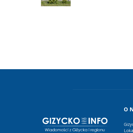
O 
Gizy
Lokal