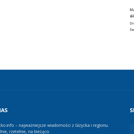
M
Gi
Dr
Św
NAS
S
cko.info – najważniejsze wiadomości z Giżycka i regionu.
nie, rzetelnie, na bieżąco.