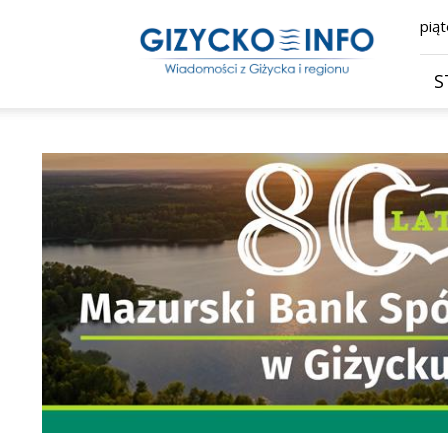
Giżycko.info
piąt
–
wiadomości
z
S
Giżycka,
Giżycka
Gazeta
Internetowa