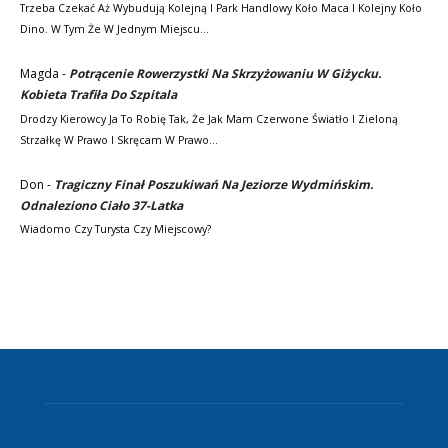
Trzeba Czekać Aż Wybudują Kolejną I Park Handlowy Koło Maca I Kolejny Koło
Dino. W Tym Że W Jednym Miejscu…
Magda
-
Potrącenie Rowerzystki Na Skrzyżowaniu W Giżycku.
Kobieta Trafiła Do Szpitala
Drodzy Kierowcy Ja To Robię Tak, Że Jak Mam Czerwone Światło I Zieloną
Strzałkę W Prawo I Skręcam W Prawo…
Don
-
Tragiczny Finał Poszukiwań Na Jeziorze Wydmińskim.
Odnaleziono Ciało 37-Latka
Wiadomo Czy Turysta Czy Miejscowy?