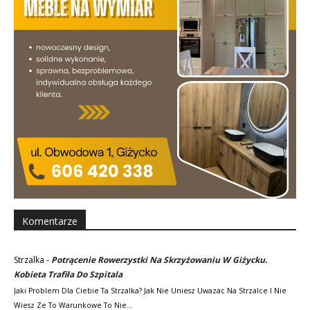
Komentarze
Strzalka
-
Potrącenie Rowerzystki Na Skrzyżowaniu W Giżycku.
Kobieta Trafiła Do Szpitala
Jaki Problem Dla Ciebie Ta Strzalka? Jak Nie Uniesz Uwazac Na Strzalce I Nie
Wiesz Ze To Warunkowe To Nie…